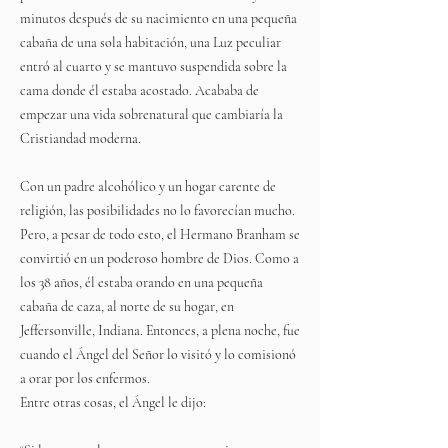
minutos después de su nacimiento en una pequeña
cabaña de una sola habitación, una Luz peculiar
entró al cuarto y se mantuvo suspendida sobre la
cama donde él estaba acostado. Acababa de
empezar una vida sobrenatural que cambiaría la
Cristiandad moderna.
Con un padre alcohólico y un hogar carente de
religión, las posibilidades no lo favorecían mucho.
Pero, a pesar de todo esto, el Hermano Branham se
convirtió en un poderoso hombre de Dios. Como a
los 38 años, él estaba orando en una pequeña
cabaña de caza, al norte de su hogar, en
Jeffersonville, Indiana. Entonces, a plena noche, fue
cuando el Ángel del Señor lo visitó y lo comisionó
a orar por los enfermos.
Entre otras cosas, el Ángel le dijo: