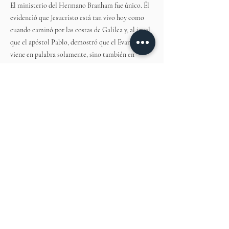
El ministerio del Hermano Branham fue único. Él
evidenció que Jesucristo está tan vivo hoy como
cuando caminó por las costas de Galilea y, al igual
que el apóstol Pablo, demostró que el Evangelio no
viene en palabra solamente, sino también en
poder. Las revelaciones de los misterios
escondidos y del poder manifestado de Dios se
encontraron en un ministerio muy especial. Cabe
destacar que, así como los escribas transcribieron
los sermones de los profetas Bíblicos, sus sermones
fueron grabados en cinta magnetofónica. Hoy en
día, apreciamos mucho esas grabaciones.
El Hermano Branham falleció a causa de un
trágico accidente automovilístico en diciembre de
1965. Dios se llevó a Su siervo a casa; pero nos dejó
estas grabaciones preciosas, las cuales valoramos
de todo corazón.