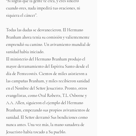
“Si logras que la gente te crea, y eres sincero
cuando ores, nada impedirá tus oraciones, ni
siquiera el cáncer”.
Todas las dudas se desvanecieron. El Hermano
Branham ahora tenía su comisión y valientemente
emprendió su camino. Un avivamiento mundial de
sanidad había iniciado.
El ministerio del Hermano Branham produjo el
mayor derramamiento del Espíritu Santo desde el
día de Pentecostés. Cientos de miles asistieron a
las campañas Branham, y miles recibieron sanidad
en el Nombre del Señor Jesucristo. Pronto, otros
evangelistas, como Oral Roberts, T.L. Osborne y
A.A. Allen, siguieron el ejemplo del Hermano
Branham, empezando sus propios avivamientos de
sanidad. El Señor derramó Sus bendiciones como
nunca antes. Una vez más, la mano sanadora de
Jesucristo había tocado a Su pueblo.