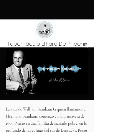
Tabernáculo El Faro De Phoenix
La vida de William Branham (a quien llamamos el
Hermano Branham) comenzó en la primavera de
1909. Nació en una familia demasiado pobre, en lo
profundo de las colinas del sur de Kentucky. Pocos